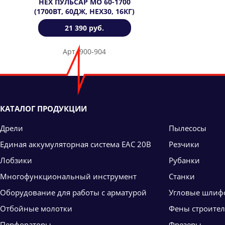
HEX ПУЛЬСАР МО 60-1700
(1700ВТ, 60ДЖ, HEX30, 16КГ)
21 390 руб.
Арт. 900-904
КАТАЛОГ ПРОДУКЦИИ
Дрели
Пылесосы
Единая аккумуляторная система ЕАС 20В
Резчики
Лобзики
Рубанки
Многофункциональный инструмент
Станки
Оборудование для работы с арматурой
Угловые шлиф
Отбойные молотки
Фены строите
Перфораторы
Фрезеры