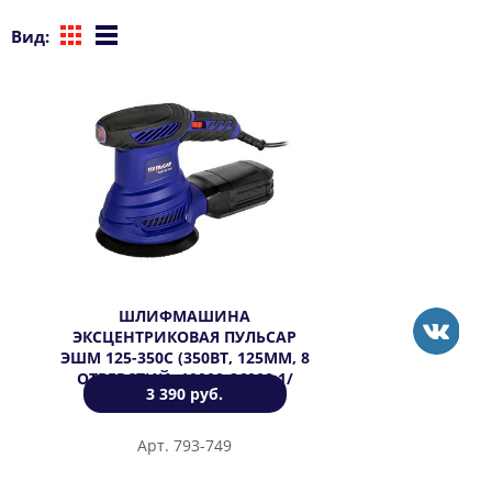
Вид:
ШЛИФМАШИНА
ЭКСЦЕНТРИКОВАЯ ПУЛЬСАР
ЭШМ 125-350C (350ВТ, 125ММ, 8
ОТВЕРСТИЙ, 10000-26000 1/
3 390 руб.
МИН)
Арт. 793-749