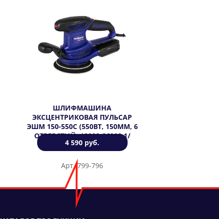
ШЛИФМАШИНА
ЭКСЦЕНТРИКОВАЯ ПУЛЬСАР
ЭШМ 150-550С (550ВТ, 150ММ, 6
ОТВЕРСТИЙ, 12000-26000 1/
4 590 руб.
МИН, 2,5 КГ)
Арт. 799-796